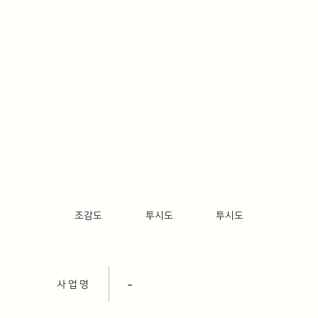
조감도
투시도
투시도
사 업 명
–