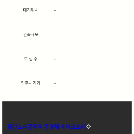
대지위치
–
건축규모
–
호 실 수
–
입주시기기
–
검단호수공원역 풍경채 레이크포레