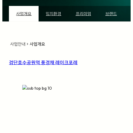
사업개요
입지환경
프리미엄
브랜드
사업안내
사업개요
chevron_right
검단호수공원역 풍경채 레이크포레